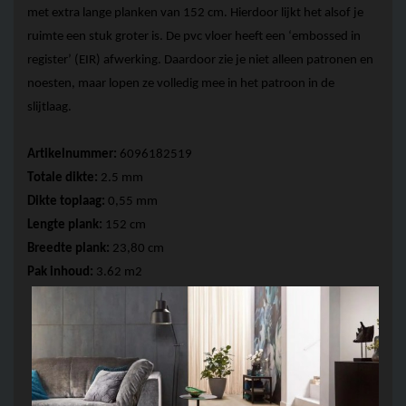
met extra lange planken van 152 cm. Hierdoor lijkt het alsof je 
ruimte een stuk groter is. De 
pvc vloer
 heeft een ‘embossed
 in 
register’ (EIR) afwerking. Daardoor zie je niet alleen patronen en 
noesten, maar lopen ze volledig mee in het patroon in de 
slijtlaag. 
Artikelnummer: 
6096182519
Totale 
dikte:
 2
.5
 mm
Dikte toplaag: 
0,55 mm 
Lengte plank:
 152 cm
Breedte plank:
 23,80 cm
Pak inhoud:
 3.62 m2  