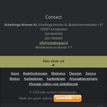
Contact
Scheltinga Wonen XL
Scheltinga Wonen XL
Buikslotermeerplein 137
1025ET Amsterdam
020-6644763
020-7856950
info@sch
eltingax
l.nl
Winkelcentrum Boven 't Y
Kies vloer uit
Home
Bedrijfsinformatie
Werkwijze
Diensten
Service
Merken
Aanbiedingen
Aanbiedingen
Afspraakbevestiging
Afspraak maken voor winkelbezoek
© 2018 Alle rechten voorbehouden.
Maak een gratis website