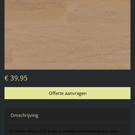
€ 39,95
Omschrijving
De Vivero
 Warm Oak
 is een prachtige comfortabele 
pvc vloer
, 