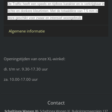
De Traffic heeft een speels en tijdloos karakter en is verkrijgbaar in
lichte en donkere kleurtinten. Met de totaaldikte van 7,5 mm is
deze geschikt voor zwaar en intensief woongebruik.
Algemene informatie
Openingstijden van onze XL-winkel:
di. t/m vr. 9.30-17.30 uur
za. 10.00-17.00 uur
Contact
Scheltinga Wonen XL
Scheltinga Wonen XL
Buikslotermeerplein 137