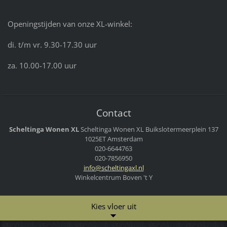
Openingstijden van onze XL-winkel:
di. t/m vr. 9.30-17.30 uur
za. 10.00-17.00 uur
Contact
Scheltinga Wonen XL
Scheltinga Wonen XL
Buikslotermeerplein 137
1025ET Amsterdam
020-6644763
020-7856950
info@sch
eltingax
l.nl
Winkelcentrum Boven 't Y
Kies vloer uit