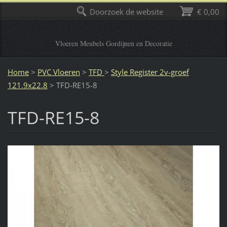
Doorzoek de website
€ 0,00
Vloeren Meubels Gordijnen en Decoratie
Home
>
PVC Vloeren
>
TFD
>
Style Register 2v-groef
121.9x22.8
>
TFD-RE15-8
TFD-RE15-8