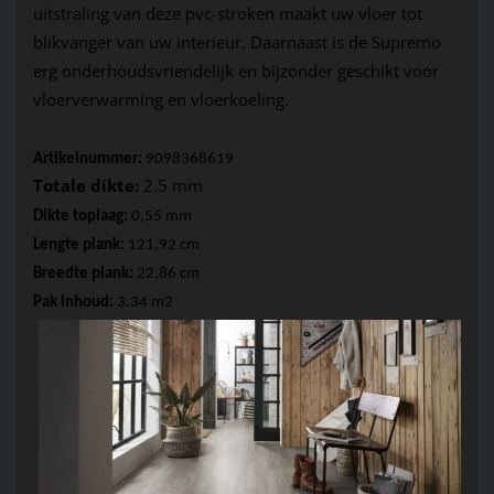
uitstraling van deze pvc-stroken maakt uw vloer tot 
blikvanger van uw interieur. Daarnaast is de 
Supremo
erg 
onderhoudsvriendelijk en bijzonder geschikt voor 
vloerverwarming en vloerkoeling.
Artikelnummer:
 9098368619
Totale dikte:
 2.5 mm
Dikte toplaag: 
0,55 mm 
Lengte plank:
 121,92 cm
Breedte plank:
 22,86 cm
Pak inhoud:
 3.34 m2  