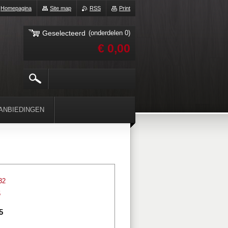
Homepagina
Site map
RSS
Print
Geselecteerd
(onderdelen 0)
€ 0,00
ANBIEDINGEN
32
5
5