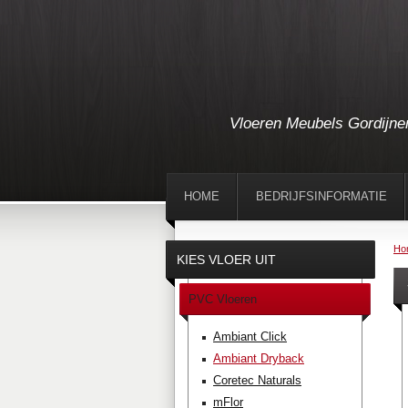
Vloeren Meubels Gordijne
HOME
BEDRIJFSINFORMATIE
Ho
KIES VLOER UIT
PVC Vloeren
Ambiant Click
Ambiant Dryback
Coretec Naturals
mFlor