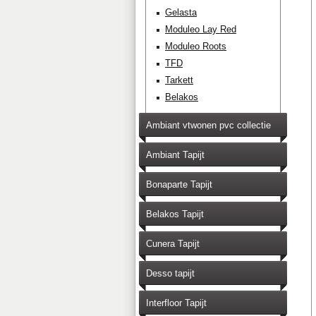
Gelasta
Moduleo Lay Red
Moduleo Roots
TFD
Tarkett
Belakos
Ambiant vtwonen pvc collectie
Ambiant Tapijt
Bonaparte Tapijt
Belakos Tapijt
Cunera Tapijt
Desso tapijt
Interfloor Tapijt