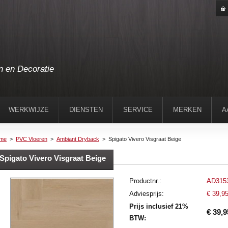
n en Decoratie
WERKWIJZE
DIENSTEN
SERVICE
MERKEN
A
me
>
PVC Vloeren
>
Ambiant Dryback
>
Spigato Vivero Visgraat Beige
Spigato Vivero Visgraat Beige
Productnr.:
AD315
Adviesprijs:
€ 39,9
Prijs inclusief 21%
€ 39,9
BTW: