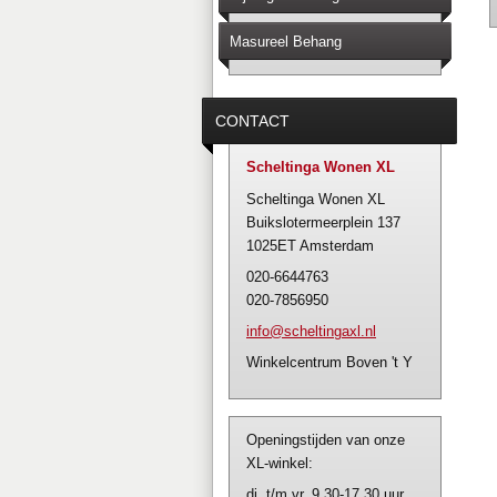
Masureel Behang
CONTACT
Scheltinga Wonen XL
Scheltinga Wonen XL
Buikslotermeerplein 137
1025ET Amsterdam
020-6644763
020-7856950
info@sch
eltingax
l.nl
Winkelcentrum Boven 't Y
Openingstijden van onze
XL-winkel:
di. t/m vr. 9.30-17.30 uur