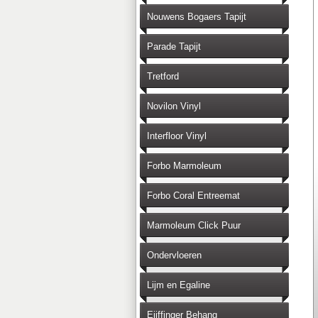
Nouwens Bogaers Tapijt
Parade Tapijt
Tretford
Novilon Vinyl
Interfloor Vinyl
Forbo Marmoleum
Forbo Coral Entreemat
Marmoleum Click Puur
Ondervloeren
Lijm en Egaline
Eijffinger Behang