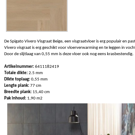
De 
Spigato
Vivero
 Visgraat Beige, een visgraatvloer is erg populair en past
Vivero
 visgraat is erg geschikt voor vloerverwarming en te leggen in voch
Door de slijtlaag van 0,55 mm is deze vloer ook nog eens krasbestendig.
Artikelnummer: 
6411182419
Totale dikte: 
2.5 mm 
Dikte toplaag: 
0,55 mm 
Lengte plank: 
77
cm
Breedte plank: 
15,40
 cm 
Pak inhoud: 
1,90 m2 