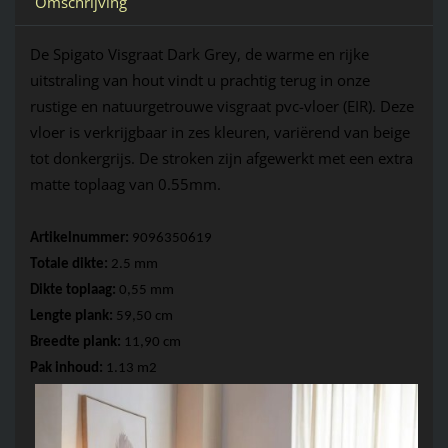
Omschrijving
De Spigato
 Visgraat Dark 
Grey
, de warme en rijke 
uitstraling van hout vindt u prachtig terug in onze 
rustige en natuurgetrouwe visgraat pvc-vloer (EIR). Deze 
vloer is verkrijgbaar in zes kleuren, variërend van beige 
tot donkergrijs. De stroken zijn afgewerkt met een extra 
matte toplaag van 0.55mm.
Artikelnummer: 
9096350619
Totale dikte: 
2.5 mm 
Dikte toplaag: 
0,55 mm 
Lengte plank: 
59,50
 cm
Breedte plank: 
11,90 cm 
Pak inhoud: 
1.13 m2 