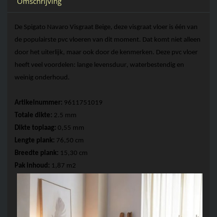
Omschrijving
De 
Spigato
Navaro
 Visgraat Beige, deze visgraat vloer is één van 
de populairste pvc vloeren van dit moment. Dat komt niet alleen 
door het uiterlijk, maar ook door de kenmerken. Deze 
pvc vloer
heeft veel voordelen: lange levensduur, waterbestendig en 
weinig onderhoud.
Artikelnummer: 
9611751019
Totale dikte: 
2.5 mm 
Dikte toplaag: 
0,55 mm 
Lengte plank:
 76,50 cm
Breedte plank: 
15,30
 cm 
Pak inhoud: 
1,87
 m2 