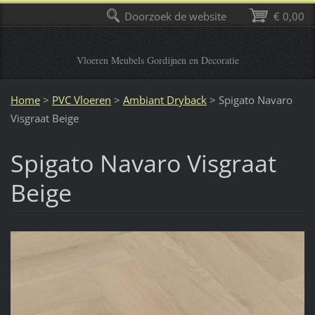
Doorzoek de website
€ 0,00
Vloeren Meubels Gordijnen en Decoratie
Home
>
PVC Vloeren
>
Ambiant Dryback
>
Spigato Navaro
Visgraat Beige
Spigato Navaro Visgraat
Beige