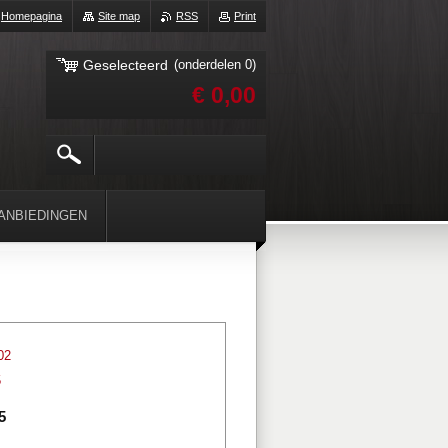
Homepagina
Site map
RSS
Print
Geselecteerd
(onderdelen 0)
€ 0,00
ANBIEDINGEN
02
5
5