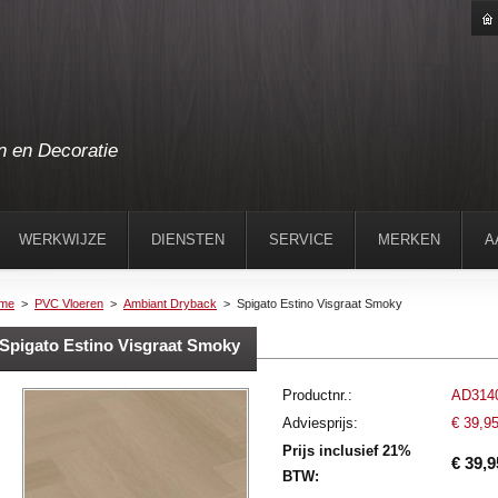
n en Decoratie
WERKWIJZE
DIENSTEN
SERVICE
MERKEN
A
me
>
PVC Vloeren
>
Ambiant Dryback
>
Spigato Estino Visgraat Smoky
Spigato Estino Visgraat Smoky
Productnr.:
AD314
Adviesprijs:
€ 39,9
Prijs inclusief 21%
€ 39,9
BTW: