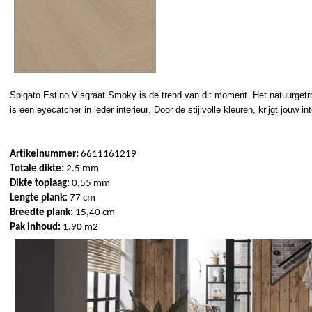
Spigato Estino Visgraat Smoky
 is de trend
 van dit moment. Het natuurget
Artikelnummer: 
6611161219
Totale 
dikte:
 2.5
 mm
Dikte toplaag: 
0,55 mm 
Lengte plank:
 77 cm
Breedte plank:
 15,40 cm
Pak inhoud:
 1.90 m2  