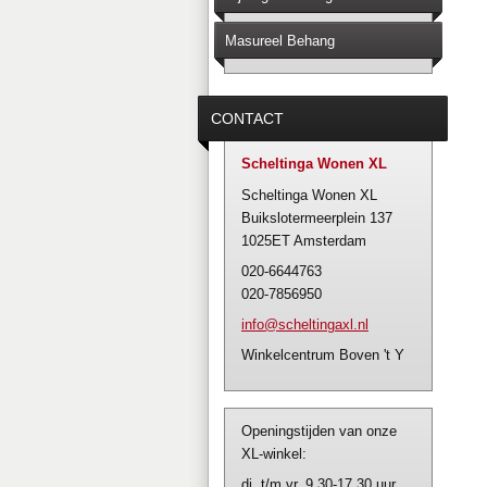
Masureel Behang
CONTACT
Scheltinga Wonen XL
Scheltinga Wonen XL
Buikslotermeerplein 137
1025ET Amsterdam
020-6644763
020-7856950
info@sch
eltingax
l.nl
Winkelcentrum Boven 't Y
Openingstijden van onze
XL-winkel:
di. t/m vr. 9.30-17.30 uur