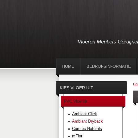
Vloeren Meubels Gordijne
HOME
BEDRIJFSINFORMATIE
Ho
KIES VLOER UIT
PVC Vloeren
Ambiant Click
Ambiant Dryback
Coretec Naturals
mFlor