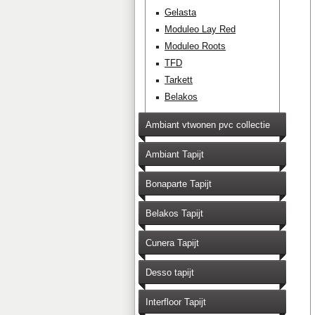
Gelasta
Moduleo Lay Red
Moduleo Roots
TFD
Tarkett
Belakos
Ambiant vtwonen pvc collectie
Ambiant Tapijt
Bonaparte Tapijt
Belakos Tapijt
Cunera Tapijt
Desso tapijt
Interfloor Tapijt