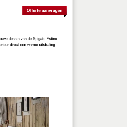
rouwe dessin van de Spigato Estino
is een eyecatcher in ieder interieur. Door de stijlvolle kleuren, krijgt jouw interieur direct een warme uitstraling. 