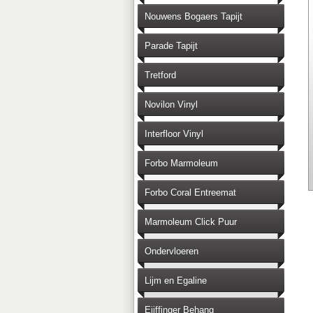
Nouwens Bogaers Tapijt
Parade Tapijt
Tretford
Novilon Vinyl
Interfloor Vinyl
Forbo Marmoleum
Forbo Coral Entreemat
Marmoleum Click Puur
Ondervloeren
Lijm en Egaline
Eijffinger Behang