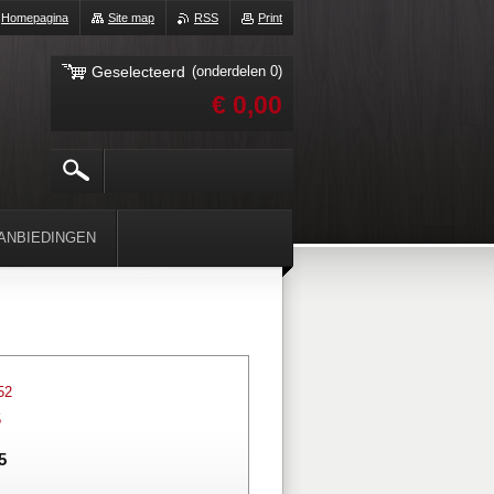
Homepagina
Site map
RSS
Print
Geselecteerd
(onderdelen 0)
€ 0,00
ANBIEDINGEN
52
5
5