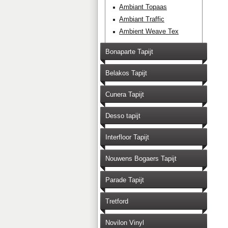
Ambiant Topaas
Ambiant Traffic
Ambient Weave Tex
Bonaparte Tapijt
Belakos Tapijt
Cunera Tapijt
Desso tapijt
Interfloor Tapijt
Nouwens Bogaers Tapijt
Parade Tapijt
Tretford
Novilon Vinyl