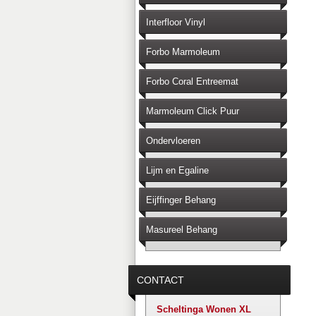
Interfloor Vinyl
Forbo Marmoleum
Forbo Coral Entreemat
Marmoleum Click Puur
Ondervloeren
Lijm en Egaline
Eijffinger Behang
Masureel Behang
CONTACT
Scheltinga Wonen XL