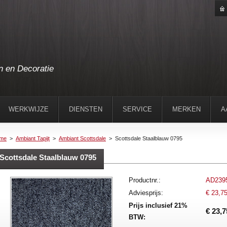
n en Decoratie
WERKWIJZE
DIENSTEN
SERVICE
MERKEN
A
me
>
Ambiant Tapijt
>
Ambiant Scottsdale
>
Scottsdale Staalblauw 0795
Scottsdale Staalblauw 0795
Productnr.:
AD239
Adviesprijs:
€ 23,7
Prijs inclusief 21%
€ 23,7
BTW: