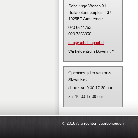
Scheltinga Wonen XL
Buikslotermeerplein 137
1025ET Amsterdam
020-6644763
020-7856950
info@sch
eltingax
l.nl
Winkelcentrum Boven 't Y
Openingstijden van onze
XL-winkel:
di. t/m vr. 9.30-17.30 uur
za. 10.00-17.00 uur
© 2018 Alle rechten voorbehouden.