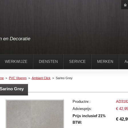
n en Decoratie
WERKWIJZE
DIENSTEN
SERVICE
MERKEN
A
me
>
PVC Vloeren
>
Ambiant Click
>
Sarino Grey
Sarino Grey
Productnr.:
AD318
Adviesprijs:
€ 42,9
Prijs inclusief 21%
€ 42,9
BTW: