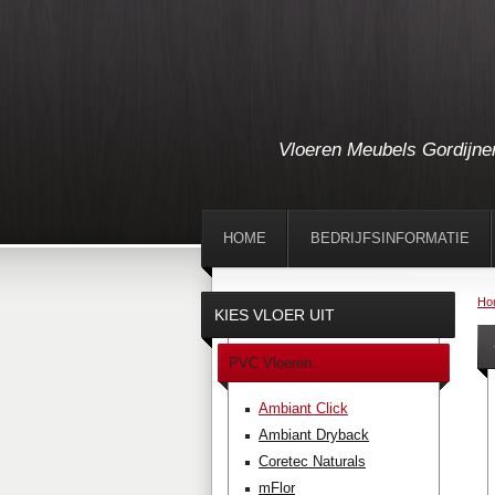
Vloeren Meubels Gordijne
HOME
BEDRIJFSINFORMATIE
Ho
KIES VLOER UIT
PVC Vloeren
Ambiant Click
Ambiant Dryback
Coretec Naturals
mFlor