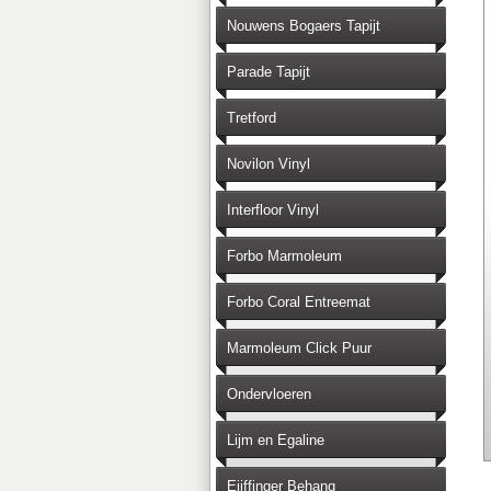
Nouwens Bogaers Tapijt
Parade Tapijt
Tretford
Novilon Vinyl
Interfloor Vinyl
Forbo Marmoleum
Forbo Coral Entreemat
Marmoleum Click Puur
Ondervloeren
Lijm en Egaline
Eijffinger Behang