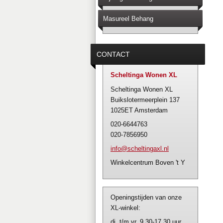
Masureel Behang
CONTACT
Scheltinga Wonen XL
Scheltinga Wonen XL
Buikslotermeerplein 137
1025ET Amsterdam
020-6644763
020-7856950
info@sch
eltingax
l.nl
Winkelcentrum Boven 't Y
Openingstijden van onze
XL-winkel:
di. t/m vr. 9.30-17.30 uur