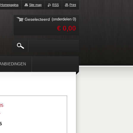
Homepagina
Site map
RSS
Print
Geselecteerd
(onderdelen 0)
€ 0,00
ANBIEDINGEN
25
5
5