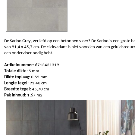
De 
Sarino
Grey
, verliefd op een betonnen vloer? De 
S
arino
is een grote b
van 91,4 x 45,7 cm. De clickvariant is niet voorzien van een 
g
eluidsreduc
een ondervloer nodig hebt. 
Artikelnummer:
 6713431319
Totale dikte:
 5 mm
Dikte toplaag: 
0,55 mm 
Lengte tegel: 
91,40 cm
Breedte tegel: 
45,70 cm
Pak 
inhoud:
 1,67
 m2