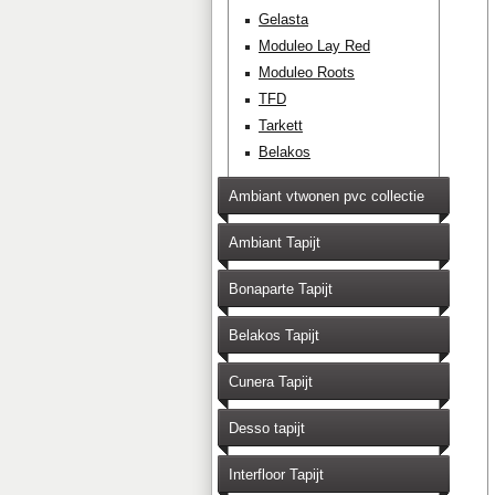
Gelasta
Moduleo Lay Red
Moduleo Roots
TFD
Tarkett
Belakos
Ambiant vtwonen pvc collectie
Ambiant Tapijt
Bonaparte Tapijt
Belakos Tapijt
Cunera Tapijt
Desso tapijt
Interfloor Tapijt