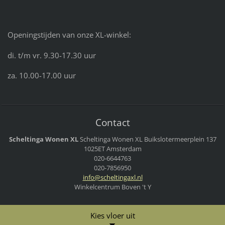
Openingstijden van onze XL-winkel:
di. t/m vr. 9.30-17.30 uur
za. 10.00-17.00 uur
Contact
Scheltinga Wonen XL
Scheltinga Wonen XL
Buikslotermeerplein 137
1025ET Amsterdam
020-6644763
020-7856950
info@sch
eltingax
l.nl
Winkelcentrum Boven 't Y
Kies vloer uit