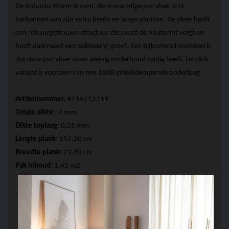
De 
Robusto
 Warm Brown, deze prachtige 
pvc vloer
 is te 
herkennen aan zijn extra brede en lange planken. De vloer heeft 
een natuurgetrouwe structuur die exact de houtprint volgt en 
heeft daarnaast een subtiele V-groef. Een bijkomend voordeel is 
dat deze 
pvc vloer
 maar weinig onderhoud nodig heeft. De click 
variant is voorzien van een 10dB geluiddempende onderlaag.
Artikelnummer: 
6155253219
Totale 
dikte:
  7
 mm
Dikte toplaag: 
0,55 mm 
Lengte plank:
 152,20 cm
Breedte plank:
 23,80 cm
Pak inhoud:
 1,45 m2   