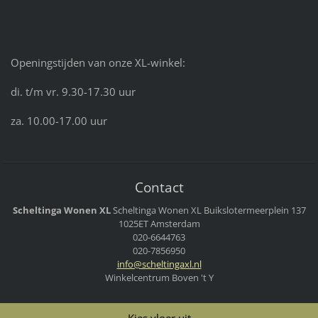
Openingstijden van onze XL-winkel:
di. t/m vr. 9.30-17.30 uur
za. 10.00-17.00 uur
Contact
Scheltinga Wonen XL
Scheltinga Wonen XL
Buikslotermeerplein 137
1025ET Amsterdam
020-6644763
020-7856950
info@sch
eltingax
l.nl
Winkelcentrum Boven 't Y
Kies vloer uit