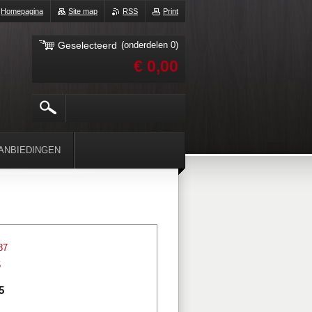
Homepagina
Site map
RSS
Print
Geselecteerd
(onderdelen 0)
€ 0,00
ANBIEDINGEN
87
5
5