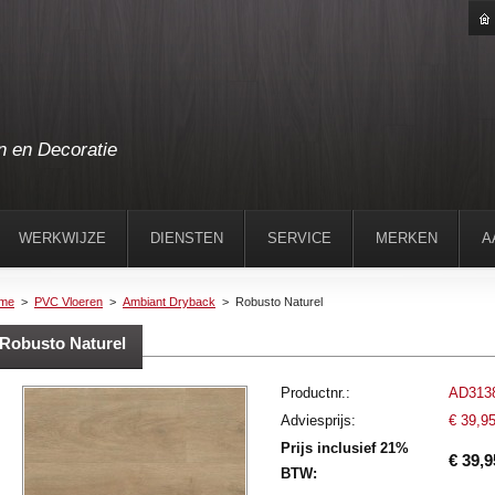
n en Decoratie
WERKWIJZE
DIENSTEN
SERVICE
MERKEN
A
me
>
PVC Vloeren
>
Ambiant Dryback
>
Robusto Naturel
Robusto Naturel
Productnr.:
AD313
Adviesprijs:
€ 39,9
Prijs inclusief 21%
€ 39,9
BTW: