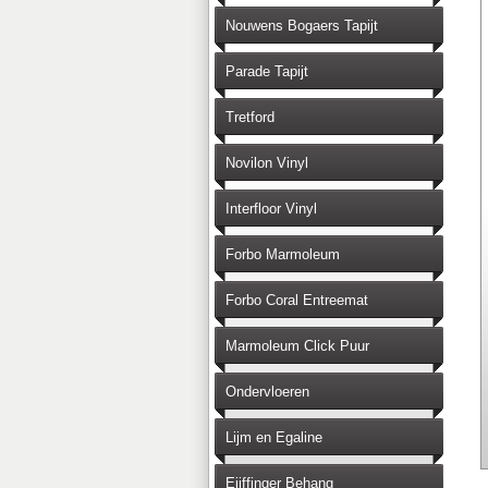
Nouwens Bogaers Tapijt
Parade Tapijt
Tretford
Novilon Vinyl
Interfloor Vinyl
Forbo Marmoleum
Forbo Coral Entreemat
Marmoleum Click Puur
Ondervloeren
Lijm en Egaline
Eijffinger Behang