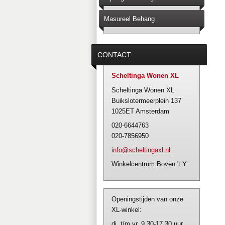
Masureel Behang
CONTACT
Scheltinga Wonen XL
Scheltinga Wonen XL
Buikslotermeerplein 137
1025ET Amsterdam
020-6644763
020-7856950
info@sch
eltingax
l.nl
Winkelcentrum Boven 't Y
Openingstijden van onze
XL-winkel:
di. t/m vr. 9.30-17.30 uur