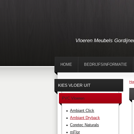
Vloeren Meubels Gordijne
HOME
BEDRIJFSINFORMATIE
Ho
KIES VLOER UIT
PVC Vloeren
Ambiant Click
Ambiant Dryback
Coretec Naturals
mFlor