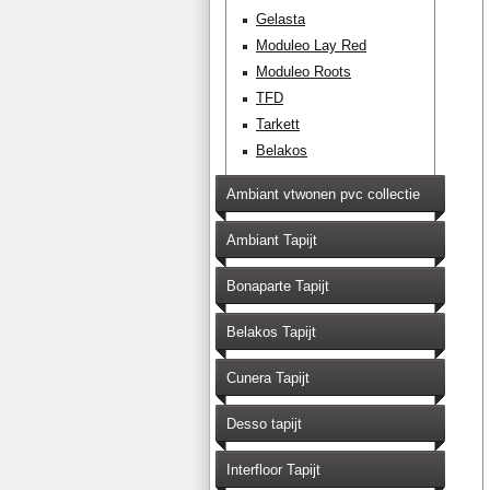
Gelasta
Moduleo Lay Red
Moduleo Roots
TFD
Tarkett
Belakos
Ambiant vtwonen pvc collectie
Ambiant Tapijt
Bonaparte Tapijt
Belakos Tapijt
Cunera Tapijt
Desso tapijt
Interfloor Tapijt