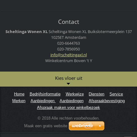
Contact
Scheltinga Wonen XL
Scheltinga Wonen XL
Buikslotermeerplein 137
1025ET Amsterdam
020-6644763
020-7856950
info@sch
eltingax
l.nl
Winkelcentrum Boven 't Y
Kies vloer uit
Home
Bedrijfsinformatie
Werkwijze
Diensten
Service
Merken
Aanbiedingen
Aanbiedingen
Afspraakbevestiging
Afspraak maken voor winkelbezoek
© 2018 Alle rechten voorbehouden.
Maak een gratis website