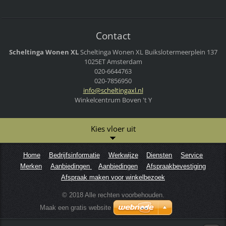
Contact
Scheltinga Wonen XL
Scheltinga Wonen XL
Buikslotermeerplein 137
1025ET Amsterdam
020-6644763
020-7856950
info@sch
eltingax
l.nl
Winkelcentrum Boven 't Y
Kies vloer uit
Home
Bedrijfsinformatie
Werkwijze
Diensten
Service
Merken
Aanbiedingen
Aanbiedingen
Afspraakbevestiging
Afspraak maken voor winkelbezoek
© 2018 Alle rechten voorbehouden.
Maak een gratis website