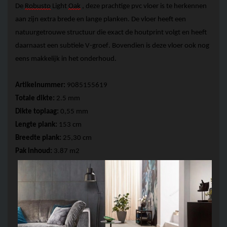
De 
Robusto
 Light 
Oak
 , deze prachtige 
pvc vloer
 is te herkennen 
aan zijn extra brede en lange planken. De vloer heeft een 
natuurgetrouwe structuur die exact de houtprint volgt en heeft 
daarnaast een subtiele V-groef. Bovendien is deze vloer ook nog 
eens makkelijk in het onderhoud.
Artikelnummer:
 9085155619
Totale 
dikte:
 2
.5
 mm
Dikte toplaag: 
0,55 mm 
Lengte plank:
 153 cm
Breedte plank:
 25,30 cm
Pak inhoud:
 3.87 m2  