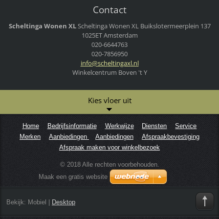
Contact
Scheltinga Wonen XL
Scheltinga Wonen XL
Buikslotermeerplein 137
1025ET Amsterdam
020-6644763
020-7856950
info@sch
eltingax
l.nl
Winkelcentrum Boven 't Y
Kies vloer uit
Home
Bedrijfsinformatie
Werkwijze
Diensten
Service
Merken
Aanbiedingen
Aanbiedingen
Afspraakbevestiging
Afspraak maken voor winkelbezoek
© 2018 Alle rechten voorbehouden.
Maak een gratis website
Bekijk:
Mobiel
|
Desktop