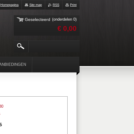
Homepagina
Site map
RSS
Print
Geselecteerd
(onderdelen 0)
€ 0,00
ANBIEDINGEN
80
5
5