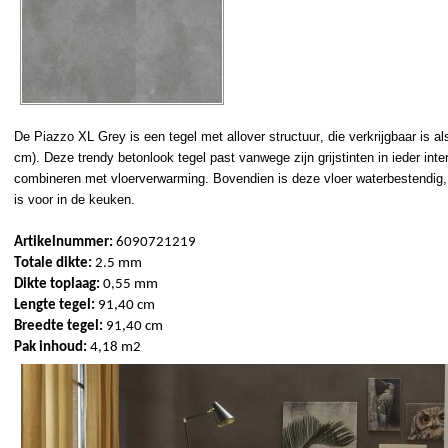
De 
Piazzo
 XL 
Grey
 is een tegel met 
allover
 structuur, die verkrijgbaar is a
cm). Deze trendy betonlook tegel past vanwege zijn grijstinten in ieder interi
combineren met vloerverwarming. Bovendien is deze vloer waterbestendig,
is voor in de keuken.
Artikelnummer:
 6090721219
Totale 
dikte: 
2.5
mm
Dikte toplaag: 
0,55 mm 
Lengte tegel:
 91,40 cm
Breedte tegel: 
91,40 cm
Pak inhoud:
 4,18 m2  