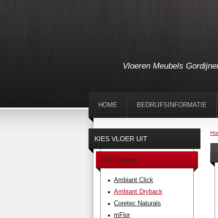
Vloeren Meubels Gordijne
HOME
BEDRIJFSINFORMATIE
Ho
KIES VLOER UIT
PVC Vloeren
Ambiant Click
Ambiant Dryback
Coretec Naturals
mFlor