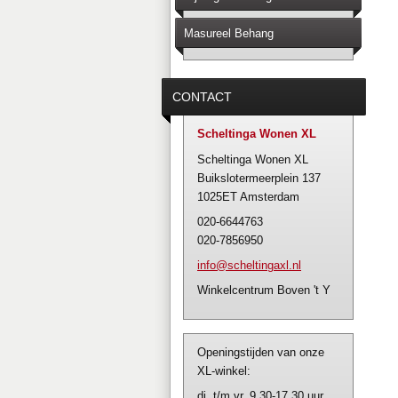
Masureel Behang
CONTACT
Scheltinga Wonen XL
Scheltinga Wonen XL
Buikslotermeerplein 137
1025ET Amsterdam
020-6644763
020-7856950
info@sch
eltingax
l.nl
Winkelcentrum Boven 't Y
Openingstijden van onze
XL-winkel:
di. t/m vr. 9.30-17.30 uur