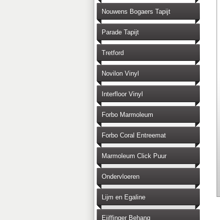
Nouwens Bogaers Tapijt
Parade Tapijt
Tretford
Novilon Vinyl
Interfloor Vinyl
Forbo Marmoleum
Forbo Coral Entreemat
Marmoleum Click Puur
Ondervloeren
Lijm en Egaline
Eijffinger Behang