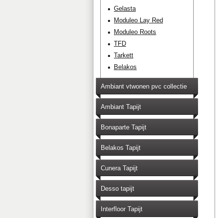
Gelasta
Moduleo Lay Red
Moduleo Roots
TFD
Tarkett
Belakos
Ambiant vtwonen pvc collectie
Ambiant Tapijt
Bonaparte Tapijt
Belakos Tapijt
Cunera Tapijt
Desso tapijt
Interfloor Tapijt