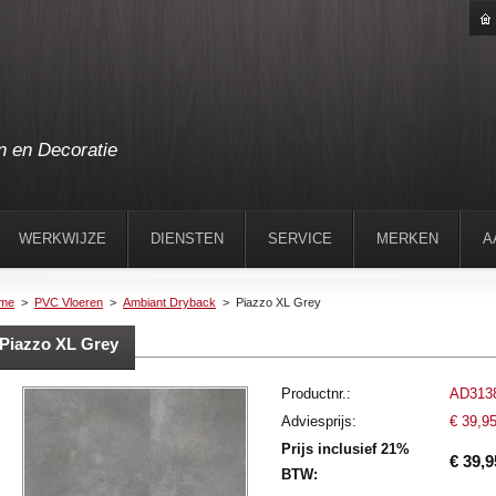
n en Decoratie
WERKWIJZE
DIENSTEN
SERVICE
MERKEN
A
me
>
PVC Vloeren
>
Ambiant Dryback
>
Piazzo XL Grey
Piazzo XL Grey
Productnr.:
AD313
Adviesprijs:
€ 39,9
Prijs inclusief 21%
€ 39,9
BTW: