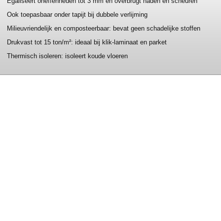
Egaliseert oneffenheden tot 3 mm en overbrugt naden en scheuren
Ook toepasbaar onder tapijt bij dubbele verlijming
Milieuvriendelijk en composteerbaar: bevat geen schadelijke stoffen
Drukvast tot 15 ton/m²: ideaal bij klik-laminaat en parket
Thermisch isoleren: isoleert koude vloeren