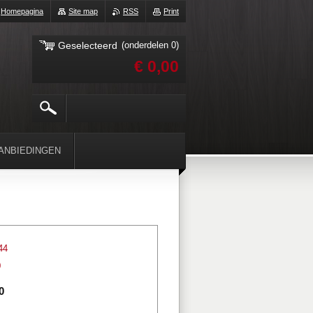
Homepagina
Site map
RSS
Print
Geselecteerd
(onderdelen 0)
€ 0,00
ANBIEDINGEN
44
0
0