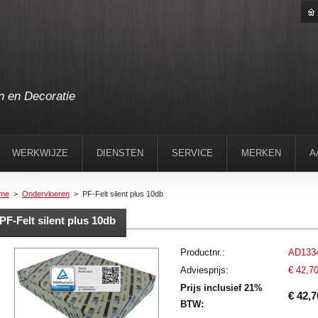
n en Decoratie
WERKWIJZE
DIENSTEN
SERVICE
MERKEN
A
me
>
Ondervloeren
>
PF-Felt silent plus 10db
PF-Felt silent plus 10db
Productnr.:
AD133
Adviesprijs:
€ 42,7
Prijs inclusief 21%
€ 42,7
BTW: