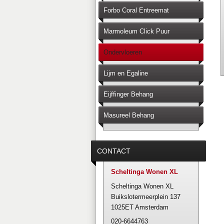
Forbo Coral Entreemat
Marmoleum Click Puur
Ondervloeren
Lijm en Egaline
Eijffinger Behang
Masureel Behang
CONTACT
Scheltinga Wonen XL
Scheltinga Wonen XL
Buikslotermeerplein 137
1025ET Amsterdam
020-6644763