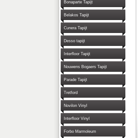
Bonaparte Tapijt
Belakos Tapijt
Cunera Tapijt
Desso tapijt
Interfloor Tapijt
Nouwens Bogaers Tapijt
Parade Tapijt
Tretford
Novilon Vinyl
Interfloor Vinyl
Forbo Marmoleum