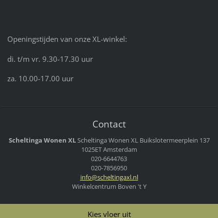
Openingstijden van onze XL-winkel:
di. t/m vr. 9.30-17.30 uur
za. 10.00-17.00 uur
Contact
Scheltinga Wonen XL
Scheltinga Wonen XL
Buikslotermeerplein 137
1025ET Amsterdam
020-6644763
020-7856950
info@sch
eltingax
l.nl
Winkelcentrum Boven 't Y
Kies vloer uit