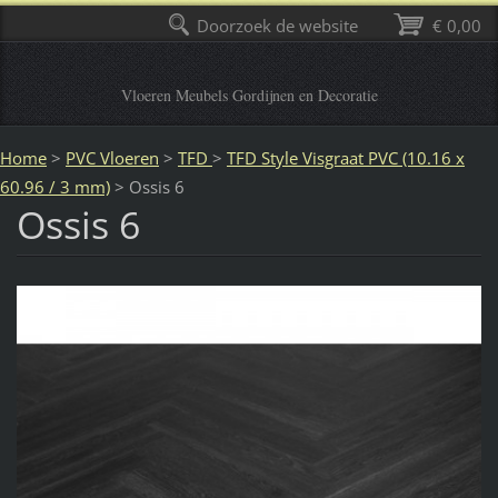
Doorzoek de website
€ 0,00
Vloeren Meubels Gordijnen en Decoratie
Home
>
PVC Vloeren
>
TFD
>
TFD Style Visgraat PVC (10.16 x
60.96 / 3 mm)
>
Ossis 6
Ossis 6