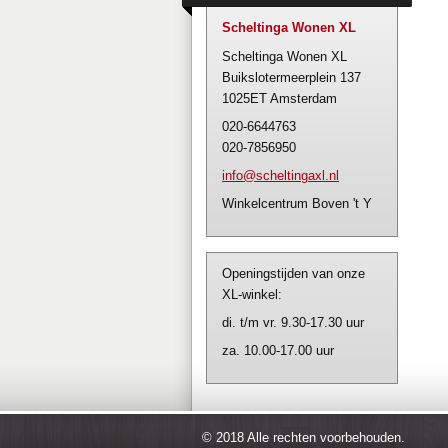
Scheltinga Wonen XL
Scheltinga Wonen XL
Buikslotermeerplein 137
1025ET Amsterdam
020-6644763
020-7856950
info@sch
eltingax
l.nl
Winkelcentrum Boven 't Y
Openingstijden van onze
XL-winkel:
di. t/m vr. 9.30-17.30 uur
za. 10.00-17.00 uur
© 2018 Alle rechten voorbehouden.