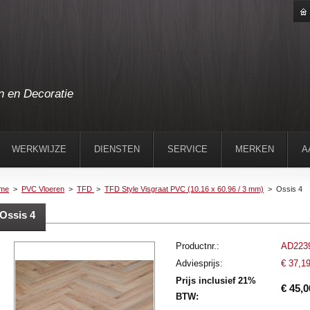
n en Decoratie
WERKWIJZE
DIENSTEN
SERVICE
MERKEN
A
me
>
PVC Vloeren
>
TFD
>
TFD Style Visgraat PVC (10.16 x 60.96 / 3 mm)
>
Ossis 4
Ossis 4
Productnr.:
AD223
Adviesprijs:
€ 37,1
Prijs inclusief 21%
€ 45,0
BTW: