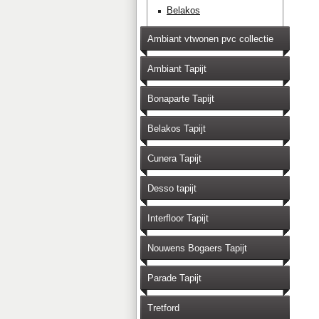
Belakos
Ambiant vtwonen pvc collectie
Ambiant Tapijt
Bonaparte Tapijt
Belakos Tapijt
Cunera Tapijt
Desso tapijt
Interfloor Tapijt
Nouwens Bogaers Tapijt
Parade Tapijt
Tretford