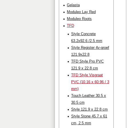
Gelasta
Moduleo Lay Red
Moduleo Roots
TFD
Style Concrete
63.2x92.6 /2.5 mm
Style Register 4v-groef
121.9x22.8
TFD Style Pro PVC
121.9 x 22.8 cm
TFD Style Visgraat
PVC (10.16 x 60.96 / 3
mm)
Touch Leather 30.5 x
30.5 cm
Style 121.9 x 22.8 cm
Style Stone 45.7 x 61
cm, 2.5 mm