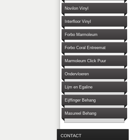
Novilon Vinyl
Interfloor Vinyl
Forbo Marmoleum
Forbo Coral Entreemat
Marmoleum Click Puur
Ondervloeren
Lijm en Egaline
Eijffinger Behang
Masureel Behang
CONTACT