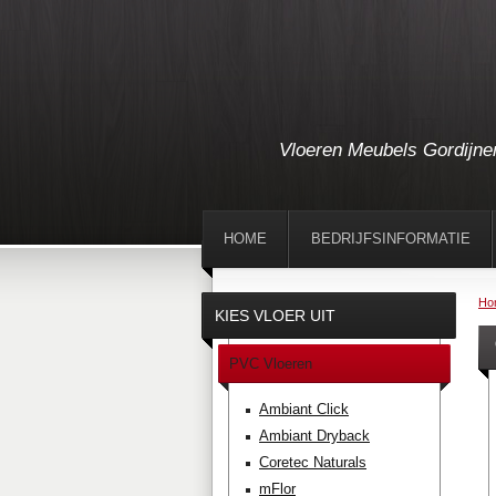
Vloeren Meubels Gordijne
HOME
BEDRIJFSINFORMATIE
Ho
KIES VLOER UIT
PVC Vloeren
Ambiant Click
Ambiant Dryback
Coretec Naturals
mFlor