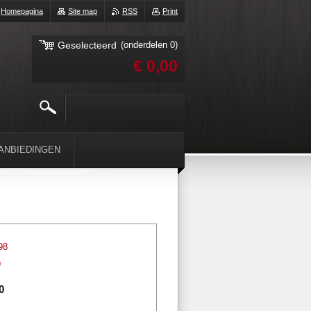
Homepagina
Site map
RSS
Print
Geselecteerd
(onderdelen 0)
€ 0,00
ANBIEDINGEN
98
9
0