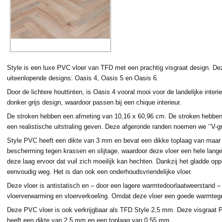
Style is een luxe PVC vloer van TFD met een prachtig visgraat design. Dez
uiteenlopende designs: Oasis 4, Oasis 5 en Oasis 6.
Door de lichtere houttinten, is Oasis 4 vooral mooi voor de landelijke inter
donker grijs design, waardoor passen bij een chique interieur.
De stroken hebben een afmeting van 10,16 x 60,96 cm. De stroken hebben 
een realistische uitstraling geven. Deze afgeronde randen noemen we ‘’V-gr
Style PVC heeft een dikte van 3 mm en bevat een dikke toplaag van maar 
bescherming tegen krassen en slijtage, waardoor deze vloer een hele lange
deze laag ervoor dat vuil zich moeilijk kan hechten. Dankzij het gladde opp
eenvoudig weg. Het is dan ook een onderhoudsvriendelijke vloer.
Deze vloer is antistatisch en – door een lagere warmtedoorlaatweerstand –
vloerverwarming en vloerverkoeling. Omdat deze vloer een goede warmtegel
Deze PVC vloer is ook verkrijgbaar als TFD Style 2,5 mm. Deze visgraat PV
heeft een dikte van 2,5 mm en een toplaag van 0,55 mm.