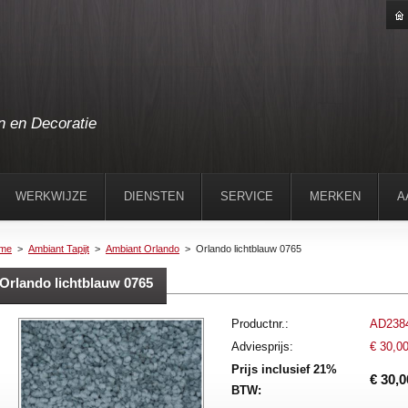
n en Decoratie
WERKWIJZE
DIENSTEN
SERVICE
MERKEN
A
me
>
Ambiant Tapijt
>
Ambiant Orlando
>
Orlando lichtblauw 0765
Orlando lichtblauw 0765
Productnr.:
AD238
Adviesprijs:
€ 30,0
Prijs inclusief 21%
€ 30,0
BTW: