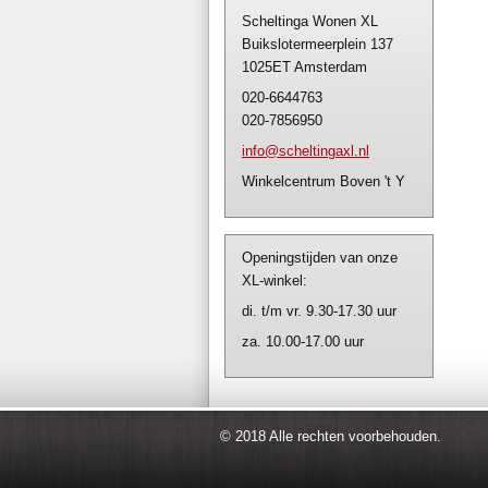
Scheltinga Wonen XL
Buikslotermeerplein 137
1025ET Amsterdam
020-6644763
020-7856950
info@sch
eltingax
l.nl
Winkelcentrum Boven 't Y
Openingstijden van onze
XL-winkel:
di. t/m vr. 9.30-17.30 uur
za. 10.00-17.00 uur
© 2018 Alle rechten voorbehouden.