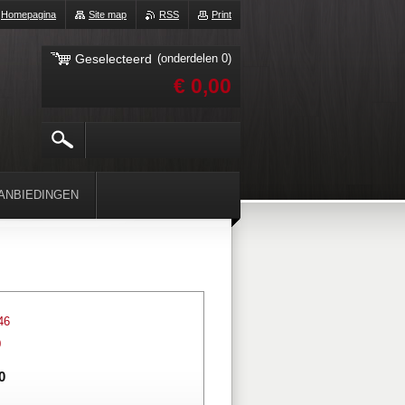
Homepagina
Site map
RSS
Print
Geselecteerd
(onderdelen 0)
€ 0,00
ANBIEDINGEN
46
0
0