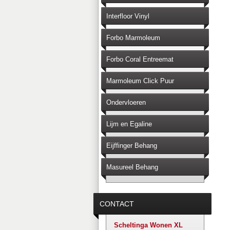
Interfloor Vinyl
Forbo Marmoleum
Forbo Coral Entreemat
Marmoleum Click Puur
Ondervloeren
Lijm en Egaline
Eijffinger Behang
Masureel Behang
CONTACT
Scheltinga Wonen XL