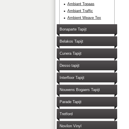
Ambiant Topaas
Ambiant Traffic
Ambient Weave Tex
Bonaparte Tapijt
Belakos Tapijt
Cunera Tapijt
Desso tapijt
Interfloor Tapijt
Nouwens Bogaers Tapijt
Parade Tapijt
Tretford
Novilon Vinyl