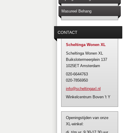
Masureel Behang
CONTACT
Scheltinga Wonen XL
Scheltinga Wonen XL
Buikslotermeerplein 137
1025ET Amsterdam
020-6644763
020-7856950
info@sch
eltingax
l.nl
Winkelcentrum Boven 't Y
Openingstijden van onze
XL-winkel:
di. t/m vr. 9.30-17.30 uur