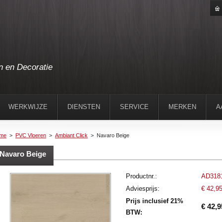
n en Decoratie
WERKWIJZE
DIENSTEN
SERVICE
MERKEN
A
me
>
PVC Vloeren
>
Ambiant Click
>
Navaro Beige
Navaro Beige
Productnr.:
AD318
Adviesprijs:
€ 42,9
Prijs inclusief 21%
€ 42,9
BTW: