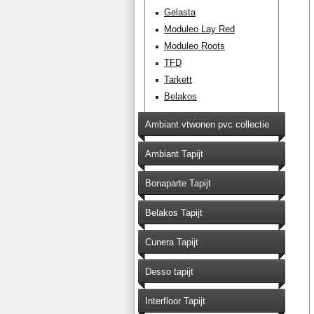
Gelasta
Moduleo Lay Red
Moduleo Roots
TFD
Tarkett
Belakos
Ambiant vtwonen pvc collectie
Ambiant Tapijt
Bonaparte Tapijt
Belakos Tapijt
Cunera Tapijt
Desso tapijt
Interfloor Tapijt