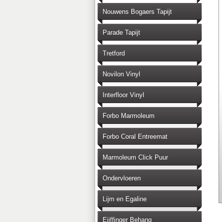
Nouwens Bogaers Tapijt
Parade Tapijt
Tretford
Novilon Vinyl
Interfloor Vinyl
Forbo Marmoleum
Forbo Coral Entreemat
Marmoleum Click Puur
Ondervloeren
Lijm en Egaline
Eijffinger Behang