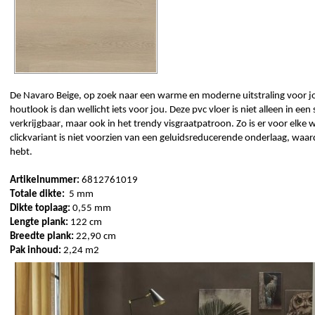
De 
Navaro
 Beige, op zoek naar een warme en moderne uitstraling voor j
houtlook is dan wellicht iets voor jou. Deze 
pvc vloer
 is niet alleen in ee
verkrijgbaar, maar ook in 
het trendy visgraatpatroon
. Zo is er voor elke 
clickvariant is niet voorzien van een 
geluidsreducerende
 onderlaag, waar
hebt. 
Artikelnummer: 
6812761019
Totale 
dikte:
  5
 mm
Dikte toplaag: 
0,55 mm 
Lengte plank:
 122 cm
Breedte plank:
 22,90 cm
Pak inhoud:
 2,24 m2 