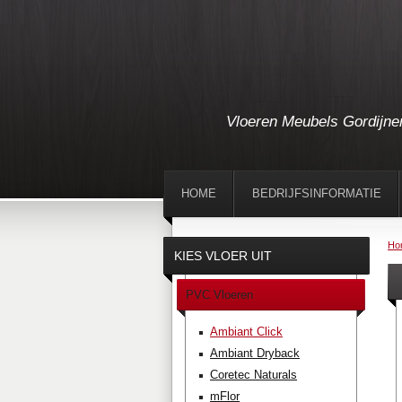
Vloeren Meubels Gordijne
HOME
BEDRIJFSINFORMATIE
Ho
KIES VLOER UIT
PVC Vloeren
Ambiant Click
Ambiant Dryback
Coretec Naturals
mFlor