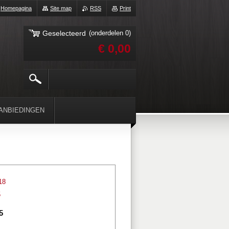
Homepagina
Site map
RSS
Print
Geselecteerd
(onderdelen 0)
€ 0,00
ANBIEDINGEN
18
5
5