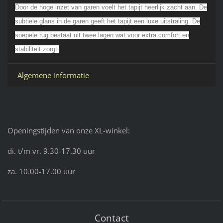
Door de hoge inzet van garen voelt het tapijt heerlijk zacht aan. De
subtiele glans in de garen geeft het tapijt een luxe uitstraling. De
soepele rug bestaat uit twee lagen wat voor extra comfort en
stabiliteit zorgt.
Algemene informatie
Openingstijden van onze XL-winkel:
di. t/m vr. 9.30-17.30 uur
za. 10.00-17.00 uur
Contact