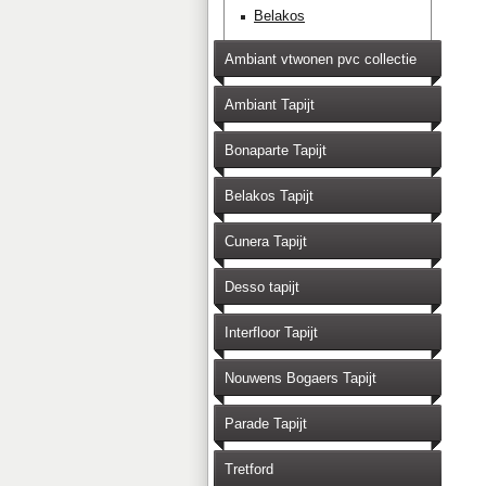
Belakos
Ambiant vtwonen pvc collectie
Ambiant Tapijt
Bonaparte Tapijt
Belakos Tapijt
Cunera Tapijt
Desso tapijt
Interfloor Tapijt
Nouwens Bogaers Tapijt
Parade Tapijt
Tretford