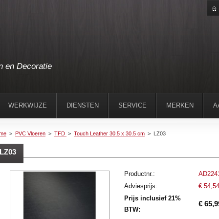
n en Decoratie
WERKWIJZE
DIENSTEN
SERVICE
MERKEN
A
me
>
PVC Vloeren
>
TFD
>
Touch Leather 30.5 x 30.5 cm
>
LZ03
LZ03
Productnr.:
AD224
Adviesprijs:
€ 54,5
Prijs inclusief 21%
€ 65,9
BTW: