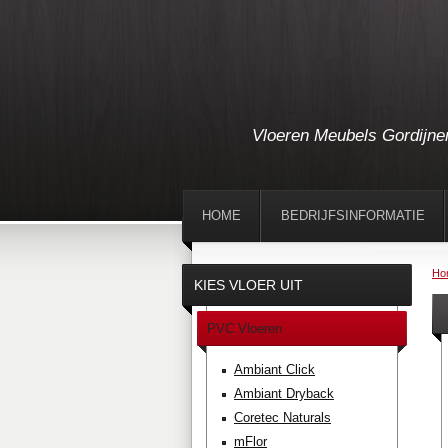
Vloeren Meubels Gordijne
HOME
BEDRIJFSINFORMATIE
Ho
KIES VLOER UIT
PVC Vloeren
Ambiant Click
Ambiant Dryback
Coretec Naturals
mFlor