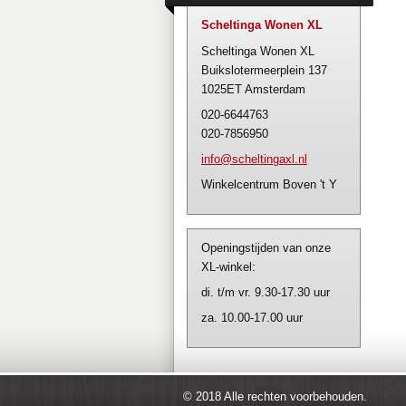
Scheltinga Wonen XL
Scheltinga Wonen XL
Buikslotermeerplein 137
1025ET Amsterdam
020-6644763
020-7856950
info@sch
eltingax
l.nl
Winkelcentrum Boven 't Y
Openingstijden van onze
XL-winkel:
di. t/m vr. 9.30-17.30 uur
za. 10.00-17.00 uur
© 2018 Alle rechten voorbehouden.