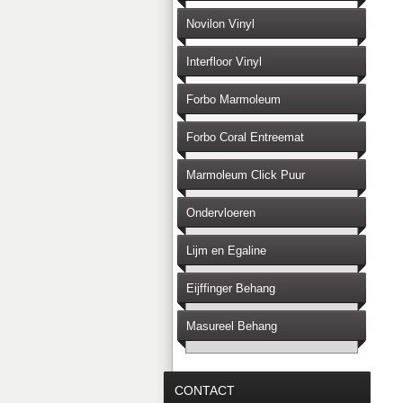
Novilon Vinyl
Interfloor Vinyl
Forbo Marmoleum
Forbo Coral Entreemat
Marmoleum Click Puur
Ondervloeren
Lijm en Egaline
Eijffinger Behang
Masureel Behang
CONTACT