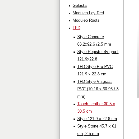
Gelasta
Moduleo Lay Red
Moduleo Roots
TFD
Style Concrete
63.2x92.6 /2.5 mm
Style Register 4v-groef
121.9x22.8
TFD Style Pro PVC
121.9 x 22.8 cm
TFD Style Visgraat
PVC (10.16 x 60.96 / 3
mm)
Touch Leather 30.5 x
30.5 cm
Style 121.9 x 22.8 cm
Style Stone 45.7 x 61
cm, 2.5 mm