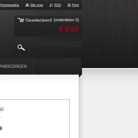
Homepagina
Site map
RSS
Print
Geselecteerd
(onderdelen 0)
€ 0,00
ANBIEDINGEN
15
4
9