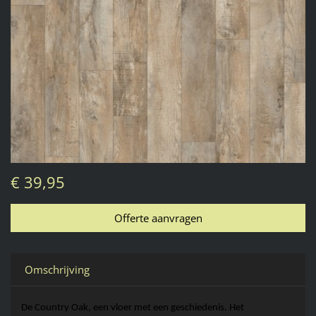
€ 39,95
Omschrijving
De Country 
Oak
, een vloer met een geschiedenis. Het 