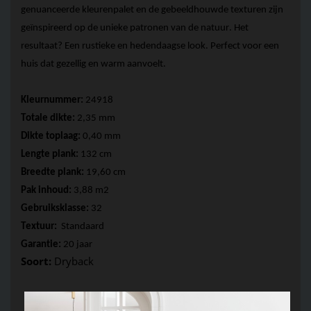
genuanceerde kleurenpalet en de gebeeldhouwde texturen zijn 
geïnspireerd op de unieke patronen van de natuur. Het 
resultaat? Een rustieke en hedendaagse look. Perfect voor een 
huis dat gezellig en warm aanvoelt.
Kleurnummer: 
24918
Totale dikte: 
2,35 mm 
Dikte toplaag: 
0,40 mm 
Lengte plank:
 132 cm
Breedte plank: 
19,60 cm 
Pak inhoud: 
3,88 m2 
Gebruiksklasse: 
32
Textuur: 
 Standaard
Garantie: 
20 jaar
Soort: 
Dryback