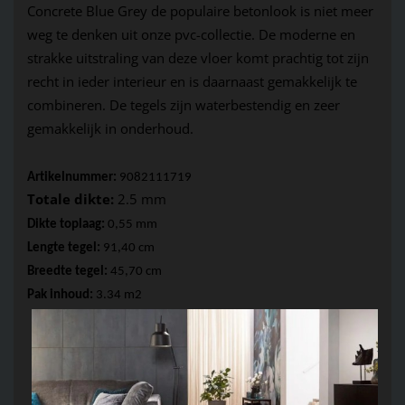
Concrete Blue 
Grey
 d
e populaire betonlook is niet meer 
weg te denken uit onze pvc-collectie. De moderne en 
strakke uitstraling van deze vloer komt prachtig tot zijn 
recht in ieder interieur en is daarnaast gemakkelijk te 
combineren. De tegels zijn waterbestendig en zeer 
gemakkelijk in onderhoud.
Artikelnummer:
 9082111719
Totale dikte:
 2.5 mm 
Dikte toplaag: 
0,55 mm 
Lengte tegel:
 91,40 cm
Breedte tegel:
 45,70 cm
Pak inhoud:
 3.34 m2  