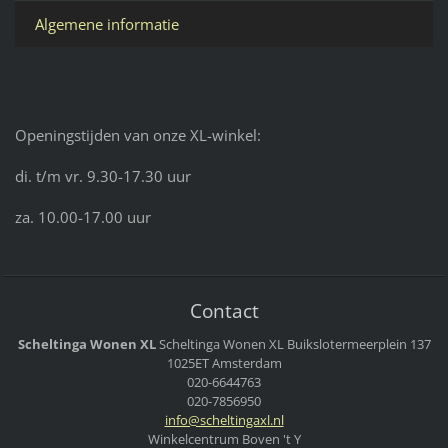
Algemene informatie
Openingstijden van onze XL-winkel:
di. t/m vr. 9.30-17.30 uur
za. 10.00-17.00 uur
Contact
Scheltinga Wonen XL
Scheltinga Wonen XL
Buikslotermeerplein 137
1025ET Amsterdam
020-6644763
020-7856950
info@sch
eltingax
l.nl
Winkelcentrum Boven 't Y