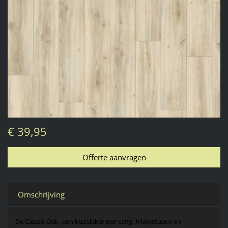
€ 39,95
Omschrijving
De Classic 
Oak
, een klassieker pur sang. Majestueus en 