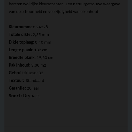
barstensvol rijke kleuraccenten. Een natuurgetrouwe weergave 
van de schoonheid en veelzijdigheid van eikenhout.
Kleurnummer: 
24228
Totale dikte: 
2,35 mm 
Dikte toplaag: 
0,40 mm 
Lengte plank:
 132 cm
Breedte plank: 
19,60 cm 
Pak inhoud: 
3,88 m2 
Gebruiksklasse: 
32
Textuur: 
 Standaard
Garantie: 
20 jaar
Soort: 
Dryback