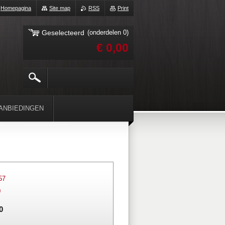
Homepagina
Site map
RSS
Print
Geselecteerd
(onderdelen 0)
€ 0,00
ANBIEDINGEN
57
0
0