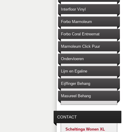
Interfloor Vinyl
Forbo Marmoleum
Forbo Coral Entreemat
Marmoleum Click Puur
Ondervloeren
Lijm en Egaline
Eijffinger Behang
Masureel Behang
CONTACT
Scheltinga Wonen XL