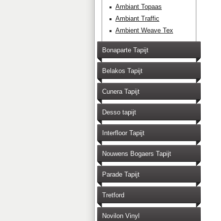
Ambiant Topaas
Ambiant Traffic
Ambient Weave Tex
Bonaparte Tapijt
Belakos Tapijt
Cunera Tapijt
Desso tapijt
Interfloor Tapijt
Nouwens Bogaers Tapijt
Parade Tapijt
Tretford
Novilon Vinyl