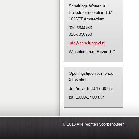
Scheltinga Wonen XL
Buikslotermeerplein 137
1025ET Amsterdam
020-6644763
020-7856950
info@sch
eltingax
l.nl
Winkelcentrum Boven 't Y
Openingstijden van onze
XL-winkel:
di. t/m vr. 9.30-17.30 uur
za. 10.00-17.00 uur
© 2018 Alle rechten voorbehouden.