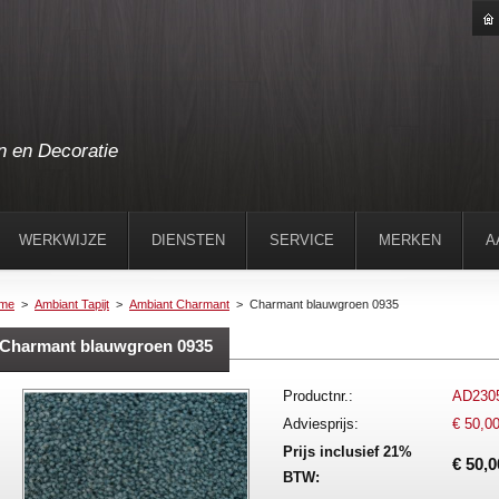
n en Decoratie
WERKWIJZE
DIENSTEN
SERVICE
MERKEN
A
me
>
Ambiant Tapijt
>
Ambiant Charmant
>
Charmant blauwgroen 0935
Charmant blauwgroen 0935
Productnr.:
AD230
Adviesprijs:
€ 50,0
Prijs inclusief 21%
€ 50,0
BTW: