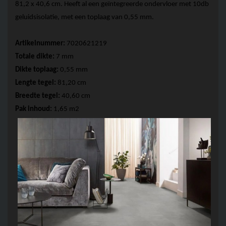
81,2 x 40,6 cm. Heeft al een geïntegreerde ondervloer met 10db 
geluidsisolatie, met een toplaag van 0,55 mm.
Artikelnummer: 
7020621219
Totale dikte:
 7 mm
Dikte toplaag: 
0,55 mm 
Lengte tegel: 
81,20 cm
Breedte tegel: 
40,60 cm
Pak inhoud:
 1,65 m2  