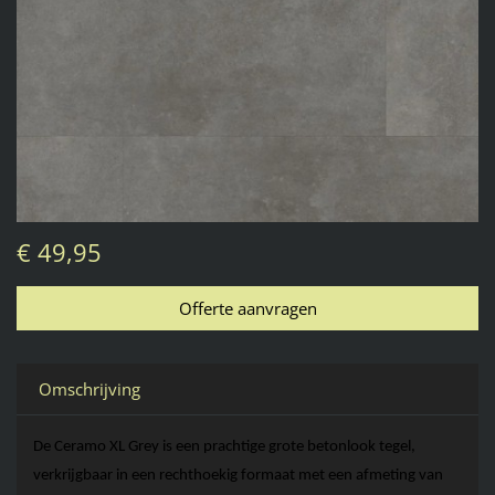
€ 49,95
Omschrijving
De 
Ceramo
 XL 
Grey
 is een prachtige grote betonlook tegel, 
verkrijgbaar in een rechthoekig formaat met een afmeting van 