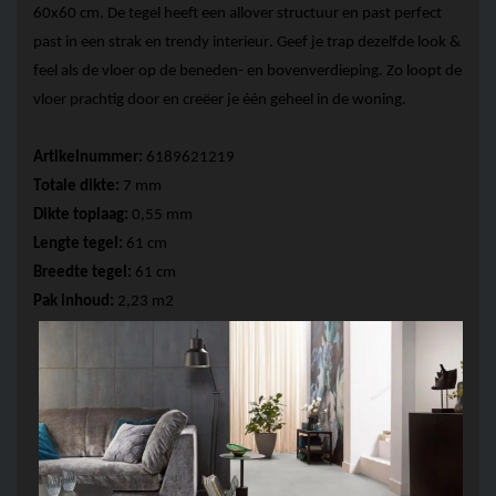
60x60 cm. De tegel heeft een 
allover
 structuur en past perfect 
past in een strak en trendy interieur. Geef je trap dezelfde look & 
feel als de vloer op de beneden- en bovenverdieping. Zo loopt de 
vloer prachtig door en creëer je één geheel in de woning.
Artikelnummer:
 6189621219
Totale dikte:
 7 mm
Dikte toplaag: 
0,55 mm 
Lengte tegel: 
61
cm
Breedte tegel: 
61 cm
Pak inhoud:
 2,23 m2  