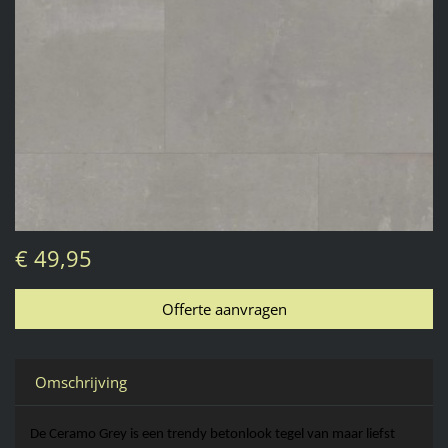
€ 49,95
Omschrijving
De 
Ceramo
Grey
is een trendy betonlook tegel van maar liefst 