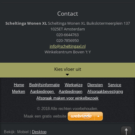
Contact
Scheltinga Wonen XL
Scheltinga Wonen XL
Buikslotermeerplein 137
1025ET Amsterdam
020-6644763
020-7856950
info@sch
eltingax
l.nl
Winkelcentrum Boven 't Y
Kies vloer uit
Home
Bedrijfsinformatie
Werkwijze
Diensten
Service
Merken
Aanbiedingen
Aanbiedingen
Afspraakbevestiging
Afspraak maken voor winkelbezoek
© 2018 Alle rechten voorbehouden.
Maak een gratis website
Bekijk:
Mobiel
|
Desktop