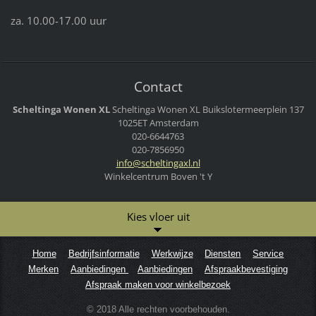
za. 10.00-17.00 uur
Contact
Scheltinga Wonen XL
Scheltinga Wonen XL
Buikslotermeerplein 137
1025ET Amsterdam
020-6644763
020-7856950
info@sch
eltingax
l.nl
Winkelcentrum Boven 't Y
Kies vloer uit
Home
Bedrijfsinformatie
Werkwijze
Diensten
Service
Merken
Aanbiedingen
Aanbiedingen
Afspraakbevestiging
Afspraak maken voor winkelbezoek
© 2018 Alle rechten voorbehouden.