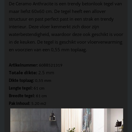
De 
Ceramo
Anthracit
e
 is een trendy betonlook tegel van 
maar liefst 60x60 cm. De tegel heeft een
allove
r
structuur en past perfect past in een strak en trendy 
interieur. Deze vloer kenmerkt zich door zijn 
waterbestendigheid, waardoor deze ook geschikt is voor 
in de keuken. De tegel is geschikt voor vloerverwarming 
en voorzien van een 0,55 mm toplaag.
Artikelnummer:
 6088521319
Totale dikte:
 2.5 mm 
Dikte toplaag: 
0,55 mm 
Lengte tegel:
 61 cm
Breedte tegel:
 61 cm
Pak inhoud:
 5.20 m2  