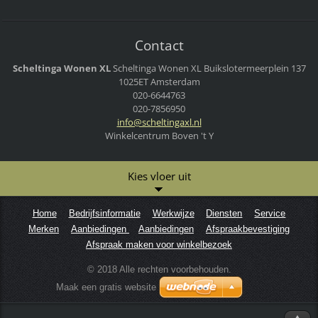
Contact
Scheltinga Wonen XL
Scheltinga Wonen XL
Buikslotermeerplein 137
1025ET Amsterdam
020-6644763
020-7856950
info@sch
eltingax
l.nl
Winkelcentrum Boven 't Y
Kies vloer uit
Home
Bedrijfsinformatie
Werkwijze
Diensten
Service
Merken
Aanbiedingen
Aanbiedingen
Afspraakbevestiging
Afspraak maken voor winkelbezoek
© 2018 Alle rechten voorbehouden.
Maak een gratis website