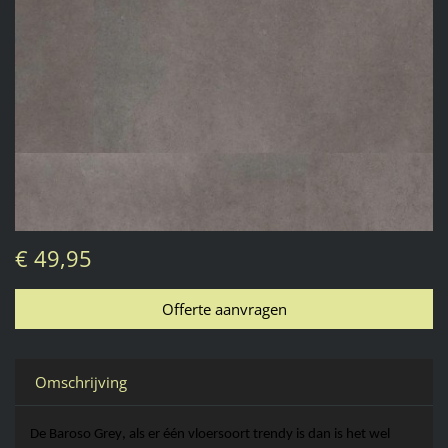
€ 49,95
Omschrijving
De 
Baroso
Grey
, als er één vloersoort trendy is dan is het wel 