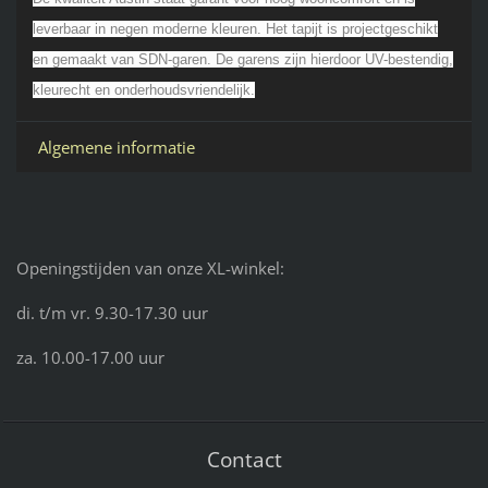
leverbaar in negen moderne kleuren. Het tapijt is projectgeschikt
en gemaakt van SDN-garen. De garens zijn hierdoor UV-bestendig,
kleurecht en onderhoudsvriendelijk.
Algemene informatie
Openingstijden van onze XL-winkel:
di. t/m vr. 9.30-17.30 uur
za. 10.00-17.00 uur
Contact