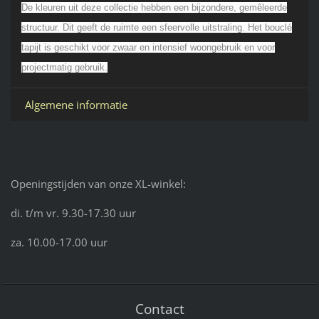
De kleuren uit deze collectie hebben een bijzondere, gemêleerde
structuur. Dit geeft de ruimte een sfeervolle uitstraling. Het bouclé
tapijt is geschikt voor zwaar en intensief woongebruik en voor
projectmatig gebruik.
Algemene informatie
Openingstijden van onze XL-winkel:
di. t/m vr. 9.30-17.30 uur
za. 10.00-17.00 uur
Contact