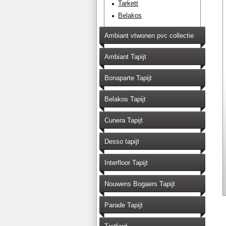
Tarkett
Belakos
Ambiant vtwonen pvc collectie
Ambiant Tapijt
Bonaparte Tapijt
Belakos Tapijt
Cunera Tapijt
Desso tapijt
Interfloor Tapijt
Nouwens Bogaers Tapijt
Parade Tapijt