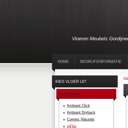
Vloeren Meubels Gordijne
HOME
BEDRIJFSINFORMATIE
Ho
KIES VLOER UIT
PVC Vloeren
Ambiant Click
Ambiant Dryback
Coretec Naturals
mFlor