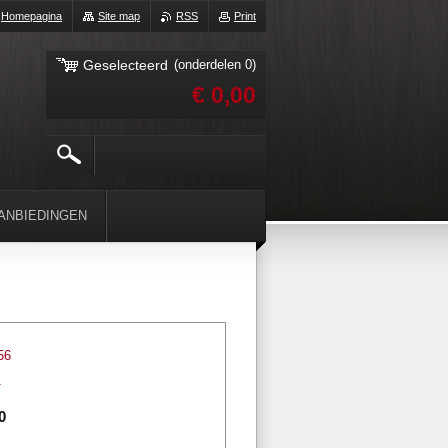
Homepagina
Site map
RSS
Print
Geselecteerd
(onderdelen 0)
€ 0,00
ANBIEDINGEN
56
1
0