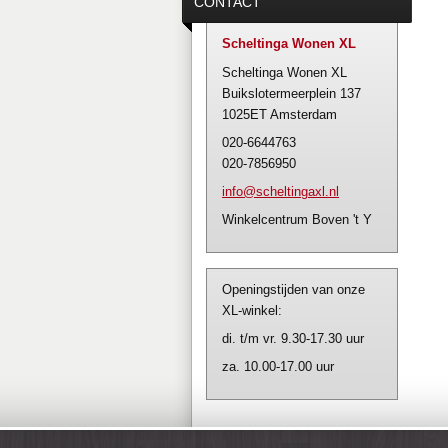
CONTACT
Scheltinga Wonen XL
Scheltinga Wonen XL
Buikslotermeerplein 137
1025ET Amsterdam
020-6644763
020-7856950
info@sch
eltingax
l.nl
Winkelcentrum Boven 't Y
Openingstijden van onze
XL-winkel:
di. t/m vr. 9.30-17.30 uur
za. 10.00-17.00 uur