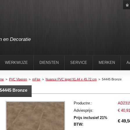
n en Decoratie
WERKWIJZE
DIENSTEN
SERVICE
MERKEN
A
me
>
PVC Vloeren
>
mFlor
>
Nuance PVC tegel 91.44 x 45.72 cm
>
54445 Bronze
54445 Bronze
Productnr.:
AD231
Adviesprijs:
€ 40,9
Prijs inclusief 21%
€ 49,5
BTW: