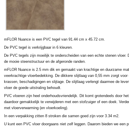
mFLOR Nuance is een PVC tegel van 91.44 cm x 45.72 cm.
De PVC tegel is verkrijgbaar in 6 kleuren.
De PVC tegels zijn moeilijk te onderscheiden van een echte stenen vloer. D
de mooie steenstructuur en de afgeronde randen.
mFLOR Nuance is 2.5 mm dik en gemaakt van krachtige en duurzame mater
veerkrachtige vloerbedekking. De dikkere slijtlaag van 0,55 mm zorgt voo
krassen, beschadigingen en slijtage. De slijtlaag verlengt daarmee de leve
vloer de goede uitstraling behoudt.
PVC vloeren zijn heel onderhoudsvriendelijk. Dit komt grotendeels door het 
daardoor gemakkelijk te verwijderen met een stofzuiger of een doek. Verde
met vloerverwarming (en vloerkoeling).
In een verpakking zitten 8 stroken die samen goed zijn voor 3.34 m2.
U kunt een PVC vloer doorgaans niet zelf leggen. Daarom bieden we een pr