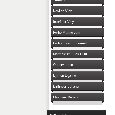
Tretford
Novilon Vinyl
Interfloor Vinyl
Forbo Marmoleum
Forbo Coral Entreemat
Marmoleum Click Puur
Ondervloeren
Lijm en Egaline
Eijffinger Behang
Masureel Behang