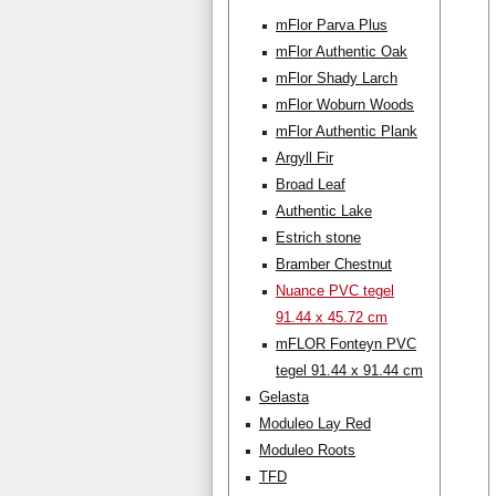
mFlor Parva Plus
mFlor Authentic Oak
mFlor Shady Larch
mFlor Woburn Woods
mFlor Authentic Plank
Argyll Fir
Broad Leaf
Authentic Lake
Estrich stone
Bramber Chestnut
Nuance PVC tegel
91.44 x 45.72 cm
mFLOR Fonteyn PVC
tegel 91.44 x 91.44 cm
Gelasta
Moduleo Lay Red
Moduleo Roots
TFD