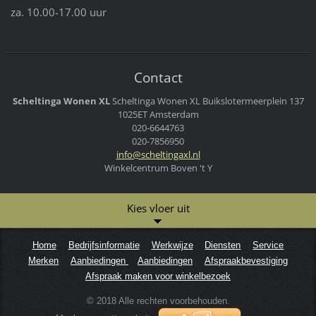
za. 10.00-17.00 uur
Contact
Scheltinga Wonen XL
Scheltinga Wonen XL
Buikslotermeerplein 137
1025ET Amsterdam
020-6644763
020-7856950
info@sch
eltingax
l.nl
Winkelcentrum Boven 't Y
Kies vloer uit
Home
Bedrijfsinformatie
Werkwijze
Diensten
Service
Merken
Aanbiedingen
Aanbiedingen
Afspraakbevestiging
Afspraak maken voor winkelbezoek
© 2018 Alle rechten voorbehouden.