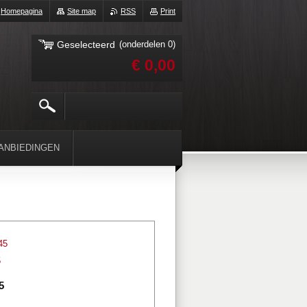
Homepagina
Site map
RSS
Print
Geselecteerd
(onderdelen 0)
€ 0,00
ANBIEDINGEN
45
5
5