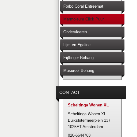
Forbo Coral Entreemat
Marmoleum Click Puur
Ondervloeren
Lijm en Egaline
Eijffinger Behang
Masureel Behang
CONTACT
Scheltinga Wonen XL
Scheltinga Wonen XL
Buikslotermeerplein 137
1025ET Amsterdam
020-6644763