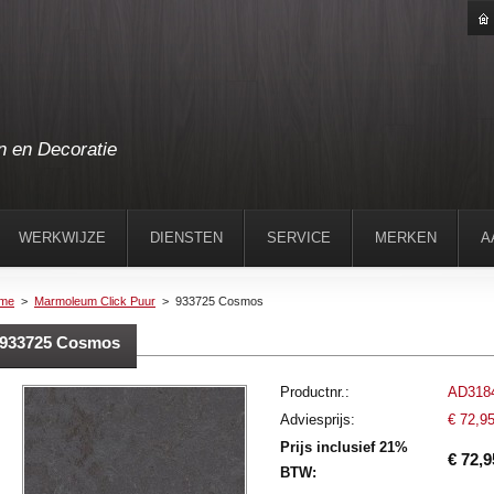
n en Decoratie
WERKWIJZE
DIENSTEN
SERVICE
MERKEN
A
me
>
Marmoleum Click Puur
>
933725 Cosmos
933725 Cosmos
Productnr.:
AD318
Adviesprijs:
€ 72,9
Prijs inclusief 21%
€ 72,9
BTW: