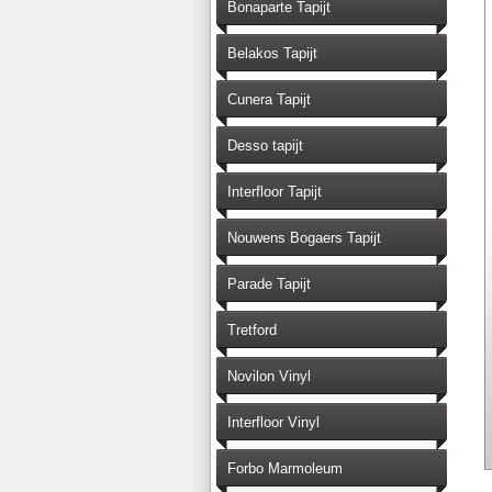
Bonaparte Tapijt
Belakos Tapijt
Cunera Tapijt
Desso tapijt
Interfloor Tapijt
Nouwens Bogaers Tapijt
Parade Tapijt
Tretford
Novilon Vinyl
Interfloor Vinyl
Forbo Marmoleum