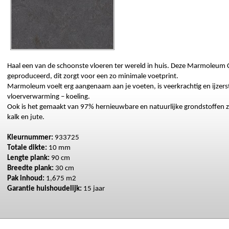
Haal een van de schoonste vloeren ter wereld in huis. Deze Marmoleum C
geproduceerd, dit zorgt voor een zo minimale voetprint. 
Marmoleum voelt erg aangenaam aan je voeten, is veerkrachtig en ijzerste
vloerverwarming – koeling.
Ook is het gemaakt van 97% hernieuwbare en natuurlijke grondstoffen zoal
kalk en jute. 
Kleurnummer: 
933725
Totale 
dikte:
 10
 mm
Lengte plank:
 90 cm
Breedte plank:
 30 cm
Pak inhoud:
 1,675 m2  
Garantie huishoudelijk: 
15 jaar